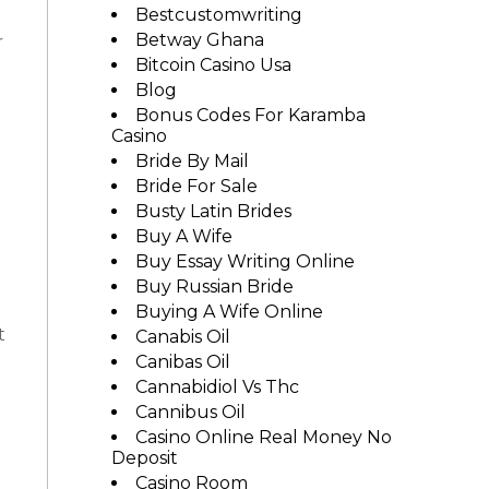
Bestcustomwriting
Betway Ghana
r
Bitcoin Casino Usa
Blog
Bonus Codes For Karamba
Casino
Bride By Mail
Bride For Sale
Busty Latin Brides
Buy A Wife
Buy Essay Writing Online
Buy Russian Bride
Buying A Wife Online
t
Canabis Oil
Canibas Oil
Cannabidiol Vs Thc
Cannibus Oil
Casino Online Real Money No
Deposit
Casino Room