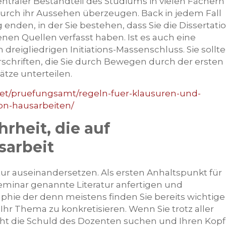
ntraler Bestandteil des Studiums in vielen Fächern
h durch ihr Aussehen überzeugen. Back in jedem Fall
 enden, in der Sie bestehen, dass Sie die Dissertati
en Quellen verfasst haben. Ist es auch eine
dreigliedrigen Initiations-Massenschluss. Sie sollt
rschriften, die Sie durch Bewegen durch der ersten
tze unterteilen.
taet/pruefungsamt/regeln-fuer-klausuren-und-
on-hausarbeiten/
rheit, die auf
sarbeit
atur auseinandersetzen. Als ersten Anhaltspunkt für
Seminar genannte Literatur anfertigen und
aphie der denn meistens finden Sie bereits wichtige
t, Ihr Thema zu konkretisieren. Wenn Sie trotz aller
cht die Schuld des Dozenten suchen und Ihren Kopf