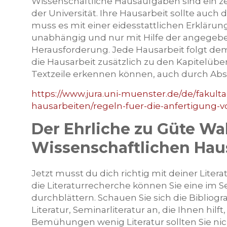
Wissenschaftliche Hausaufgaben sind ein ze
der Universität. Ihre Hausarbeit sollte auc
muss es mit einer eidesstattlichen Erklärung
unabhängig und nur mit Hilfe der angegeben
Herausforderung. Jede Hausarbeit folgt dem 
die Hausarbeit zusätzlich zu den Kapitelübe
Textzeile erkennen können, auch durch Absä
https://www.jura.uni-muenster.de/de/fakul
hausarbeiten/regeln-fuer-die-anfertigung-v
Der Ehrliche zu Güte Wah
Wissenschaftlichen Hau
Jetzt musst du dich richtig mit deiner Liter
die Literaturrecherche können Sie eine im 
durchblättern. Schauen Sie sich die Bibliogr
Literatur, Seminarliteratur an, die Ihnen hilf
Bemühungen wenig Literatur sollten Sie ni